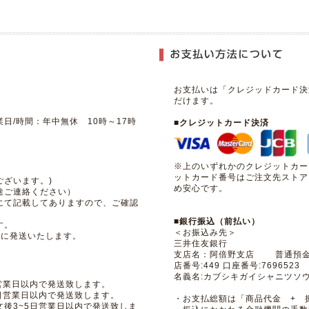
お支払いは「クレジッドカード決
だけます。
日/時間：年中無休 10時～17時
■クレジットカード決済
※上のいずれかのクレジットカー
ットカード番号はご注文先ストア
ざいます。)
め安心です。
途ご連絡ください）
にて記載してありますので、ご確認
■銀行振込（前払い）
す。
＜お振込み先＞
内に発送いたします。
三井住友銀行
支店名：阿倍野支店 普通
店番号:449 口座番号:7696523
名義名:カブシキガイシャニツソ
営業日以内で発送致します。
日営業日以内で発送致します。
・お支払総額は「商品代金 + 
後3~5日営業日以内で発送致しま