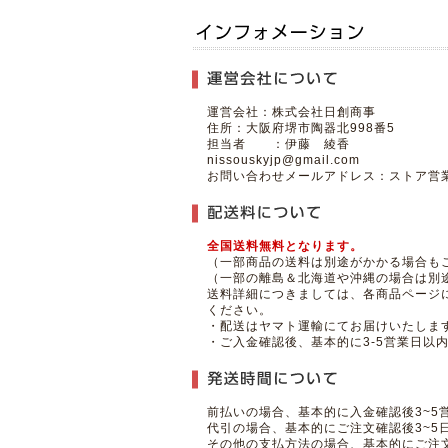
運営会社：株式会社日創商事
住所：大阪府堺市陶器北998番5
担当者 ：伊藤 綾香
nissouskyjp@gmail.com
お問い合わせメールアドレス：ストア営業
全国送料無料となります。
（一部商品の送料は別途がかかる場合もご
（一部の離島＆北海道や沖縄の場合は別
送料詳細につきましては、各商品ページ
ください。
・配送はヤマト運輸にてお届けいたしま
・ご入金確認後、基本的に3-5営業日以
前払いの場合、基本的に入金確認後3~5
代引の場合、基本的にご注文確認後3~5
その他の支払方法の場合、基本的にご注文