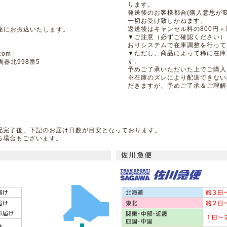
ります。
発送後のお客様都合(購入意思が
一切お受け致しかねます。
返送後はキャンセル料の800円
座にお振込いたします。
▼ご注意（必ずご確認ください）
おりシステムで在庫調整を行って
▼ただし、商品によって稀に在庫
com
す。
陶器北998番5
予めご了承いただいた上でご購入
※在庫のズレにより配送できない
だきますが、予めご了承＆ご理解
配完了後、下記のお届け日数が目安となっております。
る場合もございます。