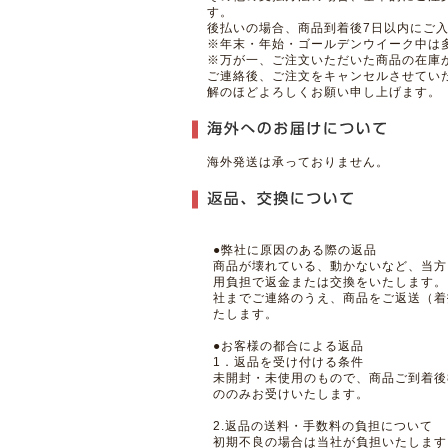
す。
後払いの場合、商品到着後7日以内にご
※年末・年始・ゴールデンウイーク中は
※万が一、ご注文いただいた商品の在庫
ご連絡後、ご注文をキャンセルさせてい
解のほどよろしくお願い申し上げます。
海外発送は承っておりません。
●弊社に原因のある際の返品
商品が壊れている、動かないなど、当方
用負担で返金または交換をいたします。
社までご連絡のうえ、商品をご返送（着
たします。
●お客様の都合による返品
1．返品を受け付ける条件
未開封・未使用のもので、商品ご到着後
ののみお受けいたします。
2.返品の送料・手数料の負担について
初期不良の場合は当社が負担いたします