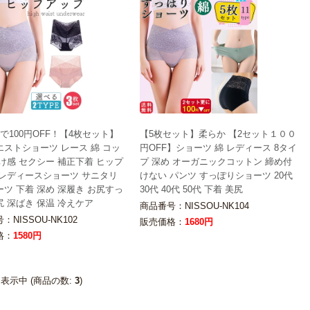
で100円OFF！【4枚セット】
【5枚セット】柔らか 【2セット１００
エストショーツ レース 綿 コッ
円OFF】ショーツ 綿 レディース 8タイ
け感 セクシー 補正下着 ヒップ
プ 深め オーガニックコットン 締め付
 レディースショーツ サニタリ
けない パンツ すっぽりショーツ 20代
ツ 下着 深め 深履き お尻すっ
30代 40代 50代 下着 美尻
 深ばき 保温 冷えケア
商品番号：NISSOU-NK104
：NISSOU-NK102
販売価格：
1680円
格：
1580円
表示中 (商品の数:
3
)