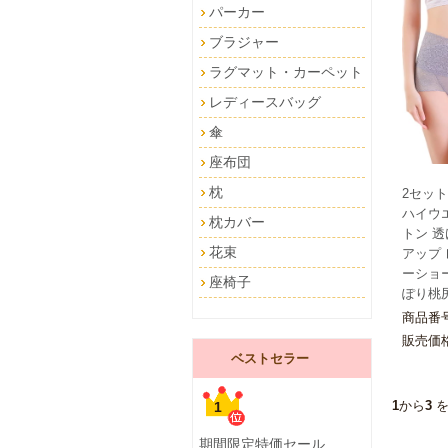
パーカー
ブラジャー
ラグマット・カーペット
レディースバッグ
傘
座布団
枕
2セット
ハイウ
枕カバー
トン 透
花束
アップ
ーショー
座椅子
ぽり桃尻
商品番号
販売価
ベストセラー
1
から
3
を
1
期間限定特価セール