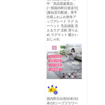
中「高品質厳選品」
[一部国内即日発送可]
[最短翌日配達」厚手
仕様ふわふわ秋冬ア
ップグレード ラグ カ
ーペット 毛足絨毯 洗
えるラグ 北欧 滑り止
め ラグマット 暖かい
おしゃれ
2
国内即日出荷50本/33
本/19ソープフラワー