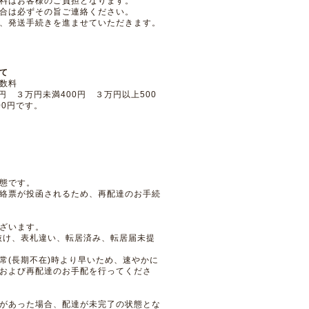
料はお客様のご負担となります。
合は必ずその旨ご連絡ください。
、発送手続きを進ませていただきます。
て
数料
円 ３万円未満400円 ３万円以上500
00円です。
態です。
絡票が投函されるため、再配達のお手続
ざいます。
抜け、表札違い、転居済み、転居届未提
常(長期不在)時より早いため、速やかに
および再配達のお手配を行ってくださ
があった場合、配達が未完了の状態とな