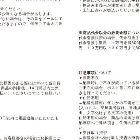
・振込にかかわる金融機関の手数
・振込み名義人が注文者と違う場
入金ください。
・上記口座へお振込いただいた後
多少遅くなる場合があります。
がない場合は、その旨をメールにて
ただきますので、何卒ご了承＆ご理
※商品代金以外の必要金額につい
代金引換決済の場合、代金引換手
代金引換手数料：１万円未満300
円 １０万円以上３０万円まで5
注意事項について
▼長期不在
→配達時にご不在が続いている状
に原因のある際にはすべて当方費
ご不在の場合、ポスト等に不在連
 商品の到着後、14日間以内に弊
きを行ってください。
払い）くださいますようお願いい
▼住所不明
→配送先情報に何らかの不備がご
(入力ミス、部屋番号抜け、番地
出、文字化けする文字の使用)
住所不明の場合、商品の返送は通
8日以内に電話連絡いただいたも
配達店へご連絡頂き、住所の訂正
い。
▼受け取り拒否
→運送会社へ受け取り拒否の申告
。お客様都合の場合はお客様にご