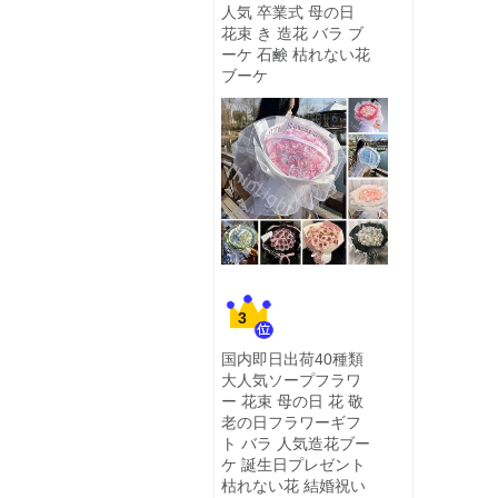
人気 卒業式 母の日
花束 き 造花 バラ ブ
ーケ 石鹸 枯れない花
ブーケ
3
国内即日出荷40種類
大人気ソープフラワ
ー 花束 母の日 花 敬
老の日フラワーギフ
ト バラ 人気造花ブー
ケ 誕生日プレゼント
枯れない花 結婚祝い