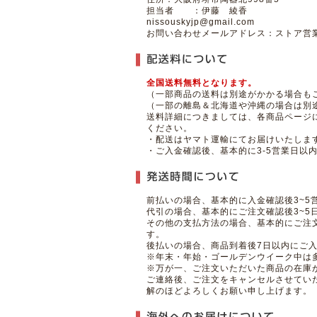
担当者 ：伊藤 綾香
nissouskyjp@gmail.com
お問い合わせメールアドレス：ストア営業
全国送料無料となります。
（一部商品の送料は別途がかかる場合もご
（一部の離島＆北海道や沖縄の場合は別
送料詳細につきましては、各商品ページ
ください。
・配送はヤマト運輸にてお届けいたしま
・ご入金確認後、基本的に3-5営業日以
前払いの場合、基本的に入金確認後3~5
代引の場合、基本的にご注文確認後3~5
その他の支払方法の場合、基本的にご注文
す。
後払いの場合、商品到着後7日以内にご
※年末・年始・ゴールデンウイーク中は
※万が一、ご注文いただいた商品の在庫
ご連絡後、ご注文をキャンセルさせてい
解のほどよろしくお願い申し上げます。