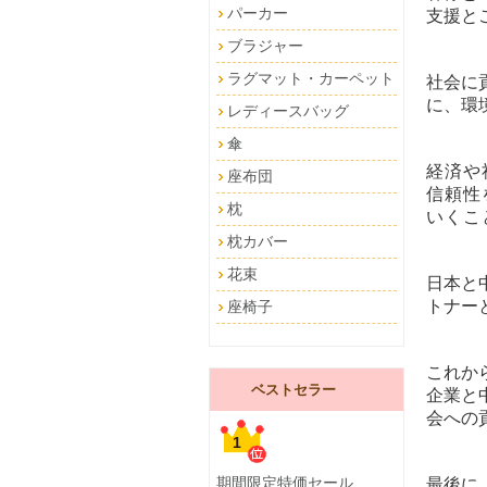
パーカー
支援と
ブラジャー
ラグマット・カーペット
社会に
に、環
レディースバッグ
傘
経済や
座布団
信頼性
枕
いくこ
枕カバー
花束
日本と
トナー
座椅子
これか
ベストセラー
企業と
会への
1
期間限定特価セール
最後に