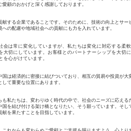
ご愛顧のおかげと深く感謝しております。
貢献する企業であることです。そのために、技術の向上とサー
境への配慮や地域社会への貢献にも力を入れています。
社会は常に変化していますが、私たちは変化に対応する柔
を大切にしています。お客様とのパートナーシップを大切
とを心がけています。
中国は経済的に密接に結びついており、相互の貿易や投資が大
として重要な位置にあります。
らも私たちは、変わりゆく時代の中で、社会のニーズに応える
中国を結び付ける架け橋となりたい、そう願っています。そし
貢献を果たすことを目指しています。
、これからも変わらぬご愛顧とご支援を賜りますよう、心より