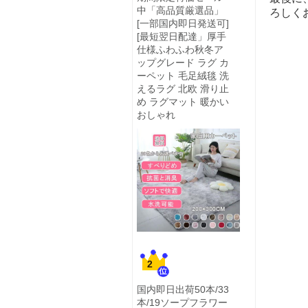
中「高品質厳選品」
ろしく
[一部国内即日発送可]
[最短翌日配達」厚手
仕様ふわふわ秋冬ア
ップグレード ラグ カ
ーペット 毛足絨毯 洗
えるラグ 北欧 滑り止
め ラグマット 暖かい
おしゃれ
2
国内即日出荷50本/33
本/19ソープフラワー