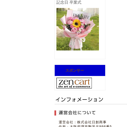
記念日 卒業式
スポンサー
運営会社：株式会社日創商事
住所：大阪府堺市陶器北998番5