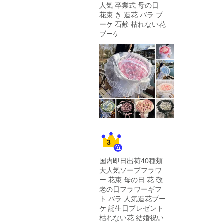
人気 卒業式 母の日
花束 き 造花 バラ ブ
ーケ 石鹸 枯れない花
ブーケ
3
国内即日出荷40種類
大人気ソープフラワ
ー 花束 母の日 花 敬
老の日フラワーギフ
ト バラ 人気造花ブー
ケ 誕生日プレゼント
枯れない花 結婚祝い