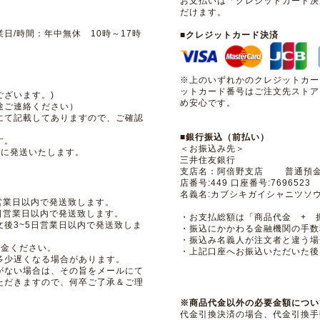
お支払いは「クレジッドカード決
だけます。
日/時間：年中無休 10時～17時
■クレジットカード決済
※上のいずれかのクレジットカー
ットカード番号はご注文先ストア
ざいます。)
め安心です。
途ご連絡ください）
にて記載してありますので、ご確認
■銀行振込（前払い）
す。
＜お振込み先＞
内に発送いたします。
三井住友銀行
支店名：阿倍野支店 普通
店番号:449 口座番号:7696523
名義名:カブシキガイシャニツソ
営業日以内で発送致します。
日営業日以内で発送致します。
・お支払総額は「商品代金 + 
後3~5日営業日以内で発送致しま
・振込にかかわる金融機関の手数
・振込み名義人が注文者と違う場
入金ください。
・上記口座へお振込いただいた後
多少遅くなる場合があります。
がない場合は、その旨をメールにて
ただきますので、何卒ご了承＆ご理
※商品代金以外の必要金額につい
代金引換決済の場合、代金引換手