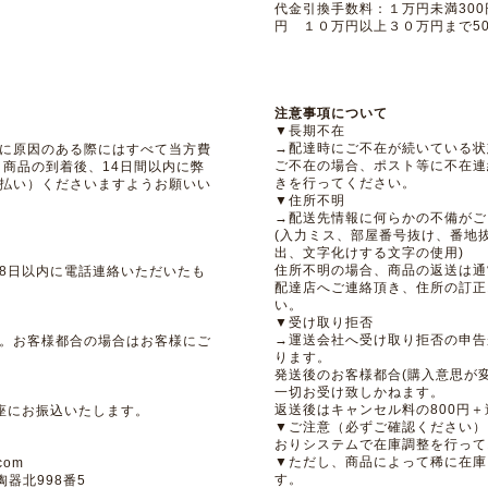
代金引換手数料：１万円未満300
円 １０万円以上３０万円まで5
注意事項について
▼長期不在
→配達時にご不在が続いている状
に原因のある際にはすべて当方費
ご不在の場合、ポスト等に不在連
 商品の到着後、14日間以内に弊
きを行ってください。
払い）くださいますようお願いい
▼住所不明
→配送先情報に何らかの不備がご
(入力ミス、部屋番号抜け、番地
出、文字化けする文字の使用)
住所不明の場合、商品の返送は通
8日以内に電話連絡いただいたも
配達店へご連絡頂き、住所の訂正
い。
▼受け取り拒否
→運送会社へ受け取り拒否の申告
。お客様都合の場合はお客様にご
ります。
発送後のお客様都合(購入意思が
一切お受け致しかねます。
返送後はキャンセル料の800円
座にお振込いたします。
▼ご注意（必ずご確認ください）
おりシステムで在庫調整を行って
▼ただし、商品によって稀に在庫
com
す。
陶器北998番5