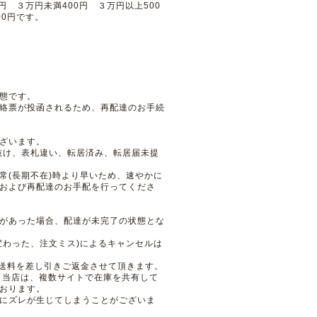
円 ３万円未満400円 ３万円以上500
00円です。
態です。
絡票が投函されるため、再配達のお手続
ざいます。
抜け、表札違い、転居済み、転居届未提
常(長期不在)時より早いため、速やかに
および再配達のお手配を行ってくださ
があった場合、配達が未完了の状態とな
変わった、注文ミス)によるキャンセルは
＋送料を差し引きご返金させて頂きます。
 当店は、複数サイトで在庫を共有して
おります。
にズレが生じてしまうことがございま