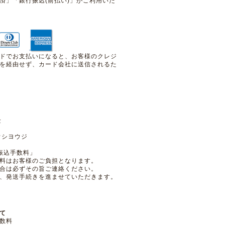
済」「銀行振込(前払い)」がご利用いた
ドでお支払いになると、お客様のクレジ
を経由せず、カード会社に送信されるた
預金
ウシヨウジ
振込手数料」
料はお客様のご負担となります。
合は必ずその旨ご連絡ください。
、発送手続きを進ませていただきます。
て
数料