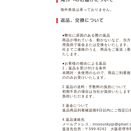
海外発送は承っておりません。
●弊社に原因のある際の返品
商品が壊れている、動かないなど、当方
用負担で返金または交換をいたします。
社までご連絡のうえ、商品をご返送（着
たします。
●お客様の都合による返品
1．返品を受け付ける条件
未開封・未使用のもので、商品ご到着後
ののみお受けいたします。
2.返品の送料・手数料の負担について
初期不良の場合は当社が負担いたします
負担いただきます。
3.返金について
返品商品到着確認後8日以内にご指定口
4.返品連絡先
メールアドレス：nissouskyjp@gmail.
返送先住所：〒599-8242 大阪府堺市