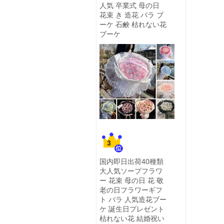
人気 卒業式 母の日
花束 き 造花 バラ ブ
ーケ 石鹸 枯れない花
ブーケ
3
国内即日出荷40種類
大人気ソープフラワ
ー 花束 母の日 花 敬
老の日フラワーギフ
ト バラ 人気造花ブー
ケ 誕生日プレゼント
枯れない花 結婚祝い