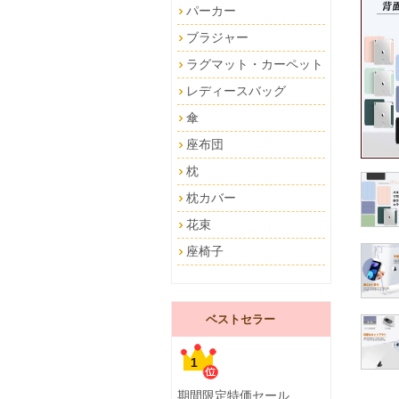
パーカー
ブラジャー
ラグマット・カーペット
レディースバッグ
傘
座布団
枕
枕カバー
花束
座椅子
ベストセラー
1
期間限定特価セール