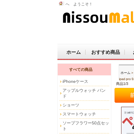
へ ようこそ！
ホーム
おすすめ商品
すべての商品
ホーム
>
ipad pro 9
iPhoneケース
商品1/3
アップルウォッチ バン
ド
ショーツ
スマートウォッチ
ソープフラワー50点セッ
ト