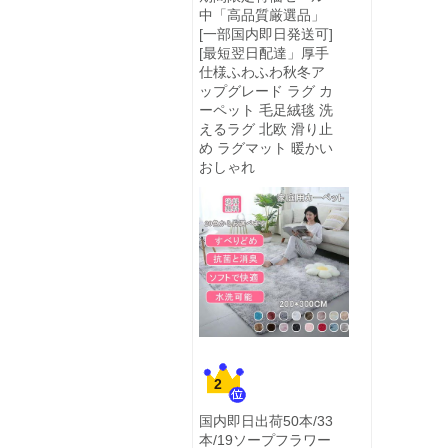
中「高品質厳選品」
[一部国内即日発送可]
[最短翌日配達」厚手
仕様ふわふわ秋冬ア
ップグレード ラグ カ
ーペット 毛足絨毯 洗
えるラグ 北欧 滑り止
め ラグマット 暖かい
おしゃれ
2
国内即日出荷50本/33
本/19ソープフラワー