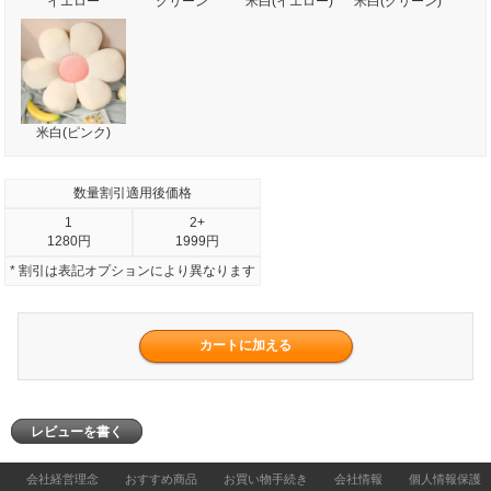
イエロー
グリーン
米白(イエロー)
米白(グリーン)
米白(ピンク)
数量割引適用後価格
1
2+
1280円
1999円
* 割引は表記オプションにより異なります
レビューを書く
会社経営理念
おすすめ商品
お買い物手続き
会社情報
個人情報保護