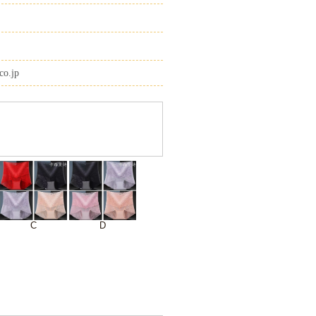
co.jp
D
C