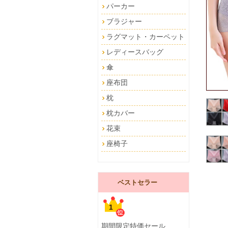
パーカー
ブラジャー
ラグマット・カーペット
レディースバッグ
傘
座布団
枕
枕カバー
花束
座椅子
ベストセラー
1
期間限定特価セール