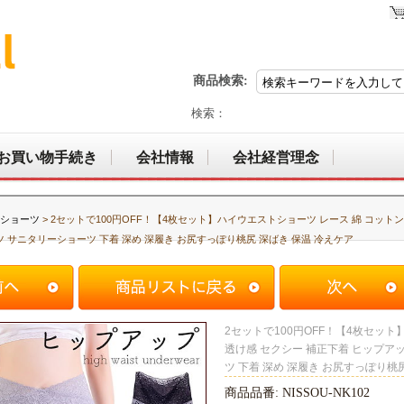
商品検索:
検索：
お買い物手続き
会社情報
会社経営理念
ショーツ
> 2セットで100円OFF！【4枚セット】ハイウエストショーツ レース 綿 コット
 サニタリーショーツ 下着 深め 深履き お尻すっぽり桃尻 深ばき 保温 冷えケア
2セットで100円OFF！【4枚セット
透け感 セクシー 補正下着 ヒップア
ツ 下着 深め 深履き お尻すっぽり桃
商品品番: NISSOU-NK102