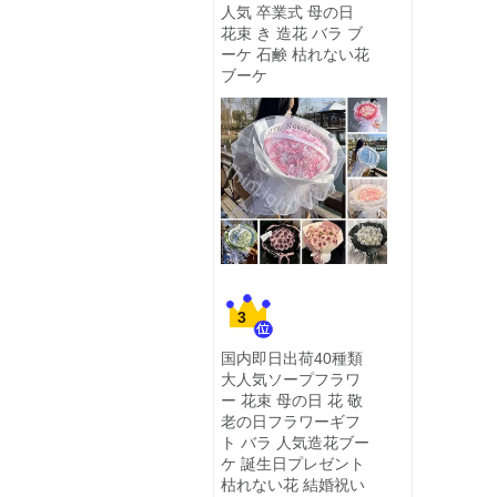
人気 卒業式 母の日
花束 き 造花 バラ ブ
ーケ 石鹸 枯れない花
ブーケ
3
国内即日出荷40種類
大人気ソープフラワ
ー 花束 母の日 花 敬
老の日フラワーギフ
ト バラ 人気造花ブー
ケ 誕生日プレゼント
枯れない花 結婚祝い