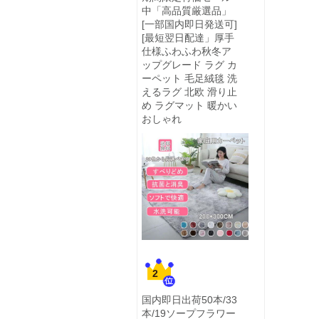
中「高品質厳選品」
[一部国内即日発送可]
[最短翌日配達」厚手
仕様ふわふわ秋冬ア
ップグレード ラグ カ
ーペット 毛足絨毯 洗
えるラグ 北欧 滑り止
め ラグマット 暖かい
おしゃれ
2
国内即日出荷50本/33
本/19ソープフラワー