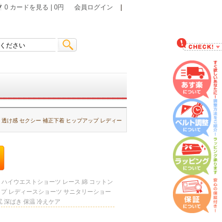
0 カードを見る | 0円
会員ログイン
|
ン 透け感 セクシー 補正下着 ヒップアップ レディー
】ハイウエストショーツ レース 綿 コットン
ップ レディースショーツ サニタリーショー
尻 深ばき 保温 冷えケア