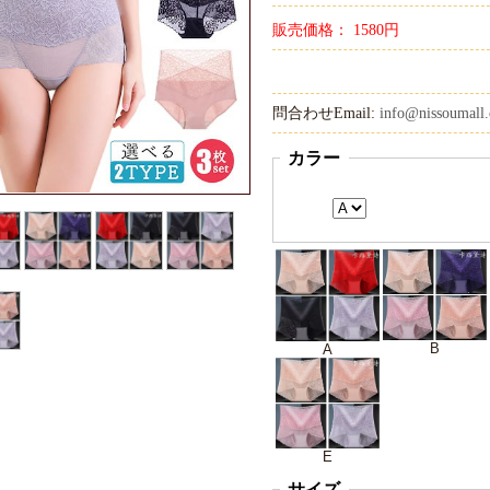
販売価格： 1580円
問合わせEmail:
info@nissoumall.
カラー
B
A
E
サイズ