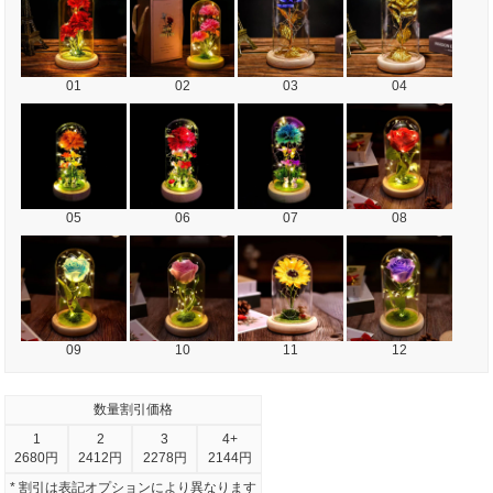
01
02
03
04
05
06
07
08
09
10
11
12
数量割引価格
1
2
3
4+
2680円
2412円
2278円
2144円
* 割引は表記オプションにより異なります