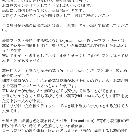
枯れることのない造花なので、長期間保存も可能。
お部屋のインテリアとしてもお楽しみいただけます。
品質にも自信を持っており、品質保証付きです。
大切な人への心のこもった贈り物として、是非ご検討ください。
※直射日光や高温多湿の場所は避け、風通しの良い場所で保管してくださ
い。
豪華プラス・長持ちする枯れない花(Soap flowers)//ソープフラワーとは
本物の花を一切使用せずに、香りのよい石鹸素材のみで作られたお花とい
うものです。
安いですが、生き生きしており、本物とそっくりですが生花とは違って枯
れることがありません。
花粉症の方にも安心な魔法の花（Artificial flowers）//生花と違い、淡い石
鹸の匂いがして、
細菌の繁殖がなく、この石鹸花は花粉がありませんのですから、お花が好
きの花粉アレルギーの方へもいい品物です。
アレルギーが心配な方や病室などでも安心して飾ることができます。
手間がかからなく・持ち運びしやすい花束(Gift flowes)//水やりや肥料をあ
たえるお手入れが不要、
ほこりが付いたら軽くティッシュでふき取る程度の手入れをするだけで大
丈夫です。
永遠の愛～綺麗な色と花石けんのバラ（Present rose）//有名な花道師の専
門設計での長い時間でも色落ちしない石鹸薔薇。
ローズ花びらの数や重ね、咲いた姿もすっかり自然に成長するお花の特性