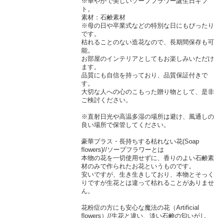
※華やかで美しいソープフラワー誕生日ギフ
ト。
素材：石鹸素材
※母の日や卒業式などの特別な日にもぴったり
です。
枯れることのない造花なので、長期間保存も可
能。
お部屋のインテリアとしてもお楽しみいただけ
ます。
品質にも自信を持っており、品質保証付きで
す。
大切な人への心のこもった贈り物として、是非
ご検討ください。
※直射日光や高温多湿の場所は避け、風通しの
良い場所で保管してください。
豪華プラス・長持ちする枯れない花(Soap
flowers)//ソープフラワーとは
本物の花を一切使用せずに、香りのよい石鹸素
材のみで作られたお花というものです。
安いですが、生き生きしており、本物とそっく
りですが生花とは違って枯れることがありませ
ん。
花粉症の方にも安心な魔法の花（Artificial
flowers）//生花と違い、淡い石鹸の匂いがし