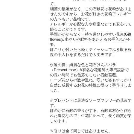
て、
細菌の繁殖がなく、この石鹸花は花粉がありま
せんのですから、お花が好きの花粉アレルギー
の方へもいい品物です。
アレルギーが心配な方や病室などでも安心して
飾ることができます。
手間がかからなく・持ち運びしやすい花束(Gift
flowes)//水やりや肥料をあたえるお手入れが不
要、
ほこりが付いたら軽くティッシュでふき取る程
度の手入れをするだけで大丈夫です。
永遠の愛～綺麗な色と花石けんのバラ
（Present rose）//有名な花道師の専門設計で
の長い時間でも色落ちしない石鹸薔薇。
ローズ花びらの数や重ね、咲いた姿もすっかり
自然に成長するお花の特性に従って手作りしま
した。
※プレゼントに最適なソープフラワーの花束で
す。
ほのかに石鹸の香りがする、石鹸素材から作ら
れた造花なので、生花に比べて、長く鑑賞が楽
しめます。
※香りは全て同じではありません。