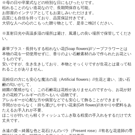
※母の日や卒業式などの特別な日にもぴったりです。
枯れることのない造花なので、長期間保存も可能。
お部屋のインテリアとしてもお楽しみいただけます。
品質にも自信を持っており、品質保証付きです。
大切な人への心のこもった贈り物として、是非ご検討ください。
※直射日光や高温多湿の場所は避け、風通しの良い場所で保管してくださ
い。
豪華プラス・長持ちする枯れない花(Soap flowers)//ソープフラワーとは
本物の花を一切使用せずに、香りのよい石鹸素材のみで作られたお花とい
うものです。
安いですが、生き生きしており、本物とそっくりですが生花とは違って枯
れることがありません。
花粉症の方にも安心な魔法の花（Artificial flowers）//生花と違い、淡い石
鹸の匂いがして、
細菌の繁殖がなく、この石鹸花は花粉がありませんのですから、お花が好
きの花粉アレルギーの方へもいい品物です。
アレルギーが心配な方や病室などでも安心して飾ることができます。
手間がかからなく・持ち運びしやすい花束(Gift flowes)//水やりや肥料をあ
たえるお手入れが不要、
ほこりが付いたら軽くティッシュでふき取る程度の手入れをするだけで大
丈夫です。
永遠の愛～綺麗な色と花石けんのバラ（Present rose）//有名な花道師の専