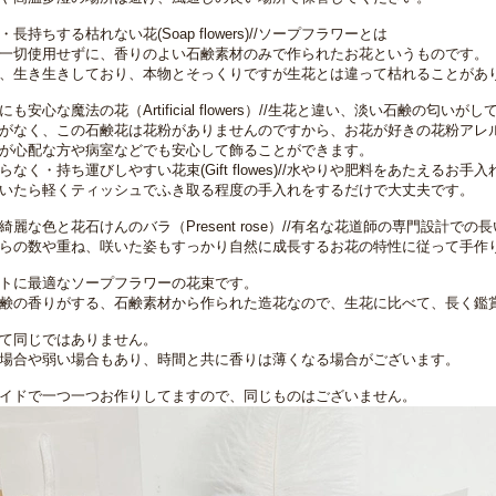
長持ちする枯れない花(Soap flowers)//ソープフラワーとは
一切使用せずに、香りのよい石鹸素材のみで作られたお花というものです。
、生き生きしており、本物とそっくりですが生花とは違って枯れることがあ
も安心な魔法の花（Artificial flowers）//生花と違い、淡い石鹸の匂いがし
がなく、この石鹸花は花粉がありませんのですから、お花が好きの花粉アレ
が心配な方や病室などでも安心して飾ることができます。
なく・持ち運びしやすい花束(Gift flowes)//水やりや肥料をあたえるお手
いたら軽くティッシュでふき取る程度の手入れをするだけで大丈夫です。
綺麗な色と花石けんのバラ（Present rose）//有名な花道師の専門設計で
らの数や重ね、咲いた姿もすっかり自然に成長するお花の特性に従って手作
トに最適なソープフラワーの花束です。
鹸の香りがする、石鹸素材から作られた造花なので、生花に比べて、長く鑑
て同じではありません。
場合や弱い場合もあり、時間と共に香りは薄くなる場合がございます。
イドで一つ一つお作りしてますので、同じものはございません。