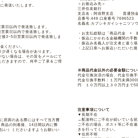
す。
＜お振込み先＞
内に発送いたします。
三井住友銀行
支店名：阿倍野支店 普通
店番号:449 口座番号:7696523
名義名:カブシキガイシャニツソ
営業日以内で発送致します。
日営業日以内で発送致します。
・お支払総額は「商品代金 + 
後3~5日営業日以内で発送致しま
・振込にかかわる金融機関の手数
・振込み名義人が注文者と違う場
入金ください。
・上記口座へお振込いただいた後
多少遅くなる場合があります。
がない場合は、その旨をメールにて
ただきますので、何卒ご了承＆ご理
※商品代金以外の必要金額につい
代金引換決済の場合、代金引換手
代金引換手数料：１万円未満300
円 １０万円以上３０万円まで5
注意事項について
▼長期不在
→配達時にご不在が続いている状
に原因のある際にはすべて当方費
ご不在の場合、ポスト等に不在連
 商品の到着後、14日間以内に弊
きを行ってください。
払い）くださいますようお願いい
▼住所不明