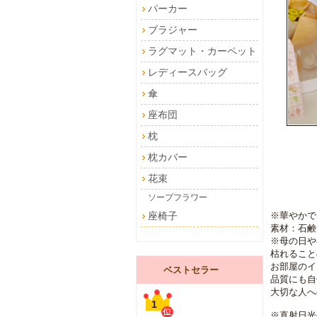
パーカー
ブラジャー
ラグマット・カーペット
レディースバッグ
傘
座布団
枕
枕カバー
花束
ソープフラワー
※華やかで
座椅子
素材：石鹸
※母の日や
枯れること
お部屋のイ
ベストセラー
品質にも自
大切な人へ
1
※直射日光