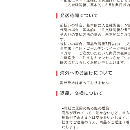
・配送はヤマト運輸にてお届けいたしま
・ご入金確認後、基本的に3-5営業日以
前払いの場合、基本的に入金確認後3~5
代引の場合、基本的にご注文確認後3~5
その他の支払方法の場合、基本的にご注文
す。
後払いの場合、商品到着後7日以内にご
※年末・年始・ゴールデンウイーク中は
※万が一、ご注文いただいた商品の在庫
ご連絡後、ご注文をキャンセルさせてい
解のほどよろしくお願い申し上げます。
海外発送は承っておりません。
●弊社に原因のある際の返品
商品が壊れている、動かないなど、当方
用負担で返金または交換をいたします。
社までご連絡のうえ、商品をご返送（着
たします。