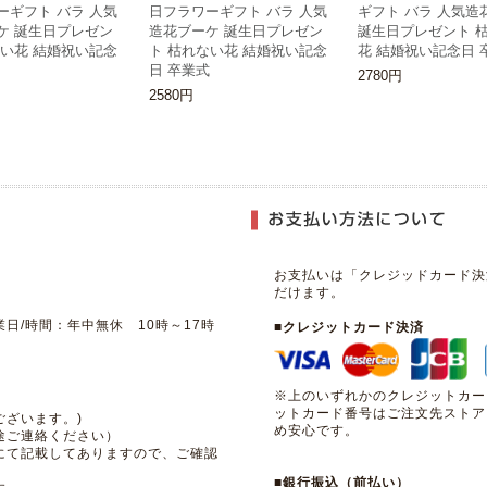
ーギフト バラ 人気
日フラワーギフト バラ 人気
ギフト バラ 人気造
ケ 誕生日プレゼン
造花ブーケ 誕生日プレゼン
誕生日プレゼント 
ない花 結婚祝い記念
ト 枯れない花 結婚祝い記念
花 結婚祝い記念日 
日 卒業式
2780円
2580円
お支払いは「クレジッドカード決
だけます。
日/時間：年中無休 10時～17時
■クレジットカード決済
※上のいずれかのクレジットカー
ットカード番号はご注文先ストア
ざいます。)
め安心です。
途ご連絡ください）
にて記載してありますので、ご確認
■銀行振込（前払い）