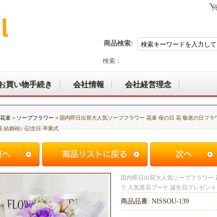
商品検索:
検索：
お買い物手続き
会社情報
会社経営理念
花束
>
ソープフラワー
> 国内即日出荷大人気ソープフラワー 花束 母の日 花 敬老の日フラ
花 結婚祝い記念日 卒業式
国内即日出荷大人気ソープフラワー 花
ラ 人気造花ブーケ 誕生日プレゼント
商品品番: NISSOU-139