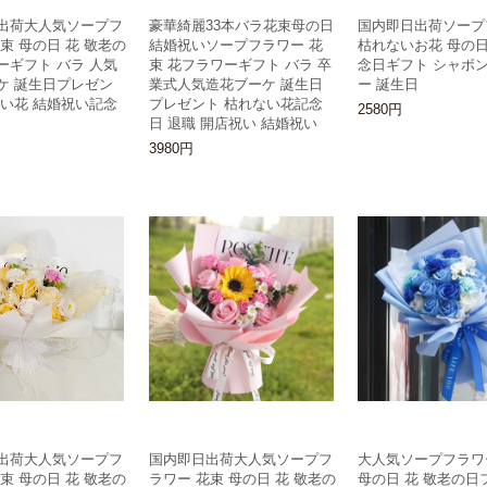
出荷大人気ソープフ
豪華綺麗33本バラ花束母の日
国内即日出荷ソープ
束 母の日 花 敬老の
結婚祝いソープフラワー 花
枯れないお花 母の日
ーギフト バラ 人気
束 花フラワーギフト バラ 卒
念日ギフト シャボ
ケ 誕生日プレゼン
業式人気造花ブーケ 誕生日
ー 誕生日
ない花 結婚祝い記念
プレゼント 枯れない花記念
2580円
日 退職 開店祝い 結婚祝い
3980円
出荷大人気ソープフ
国内即日出荷大人気ソープフ
大人気ソープフラワ
束 母の日 花 敬老の
ラワー 花束 母の日 花 敬老の
母の日 花 敬老の日