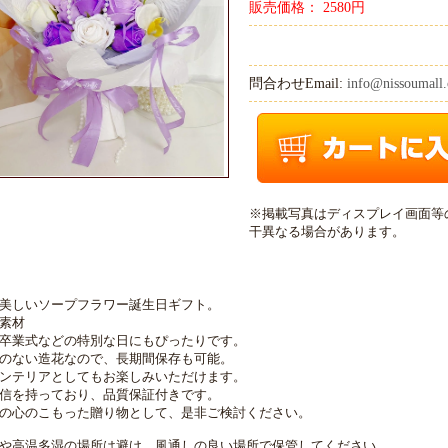
販売価格： 2580円
問合わせEmail:
info@nissoumall.
※掲載写真はディスプレイ画面等
干異なる場合があります。
美しいソープフラワー誕生日ギフト。
素材
卒業式などの特別な日にもぴったりです。
のない造花なので、長期間保存も可能。
ンテリアとしてもお楽しみいただけます。
信を持っており、品質保証付きです。
の心のこもった贈り物として、是非ご検討ください。
や高温多湿の場所は避け、風通しの良い場所で保管してください。