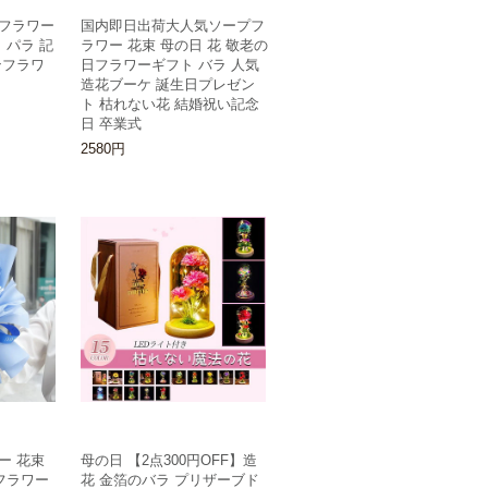
フラワー
国内即日出荷大人気ソープフ
 パラ 記
ラワー 花束 母の日 花 敬老の
ンフラワ
日フラワーギフト バラ 人気
造花ブーケ 誕生日プレゼン
ト 枯れない花 結婚祝い記念
日 卒業式
2580円
ー 花束
母の日 【2点300円OFF】造
フラワー
花 金箔のバラ プリザーブド