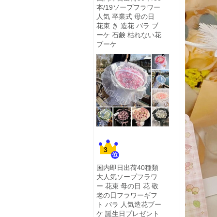
本/19ソープフラワー
人気 卒業式 母の日
花束 き 造花 バラ ブ
ーケ 石鹸 枯れない花
ブーケ
3
国内即日出荷40種類
大人気ソープフラワ
ー 花束 母の日 花 敬
老の日フラワーギフ
ト バラ 人気造花ブー
ケ 誕生日プレゼント