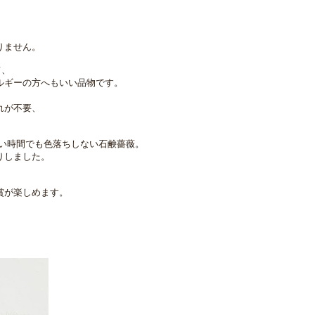
りません。
て、
ルギーの方へもいい品物です。
入れが不要、
の長い時間でも色落ちしない石鹸薔薇。
りしました。
賞が楽しめます。