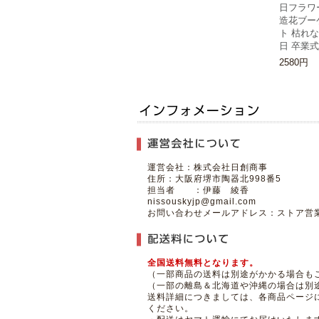
日フラワ
造花ブー
ト 枯れ
日 卒業式
2580円
運営会社：株式会社日創商事
住所：大阪府堺市陶器北998番5
担当者 ：伊藤 綾香
nissouskyjp@gmail.com
お問い合わせメールアドレス：ストア営業
全国送料無料となります。
（一部商品の送料は別途がかかる場合もご
（一部の離島＆北海道や沖縄の場合は別
送料詳細につきましては、各商品ページ
ください。