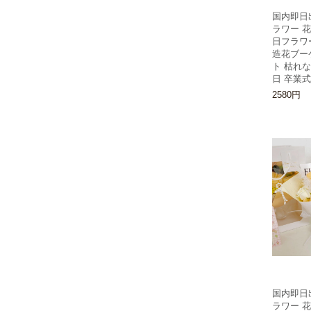
国内即日
ラワー 花
日フラワ
造花ブー
ト 枯れ
日 卒業式
2580円
国内即日
ラワー 花