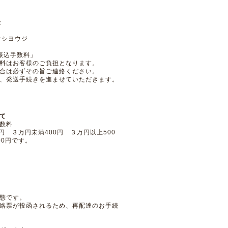
預金
ウシヨウジ
振込手数料」
料はお客様のご負担となります。
合は必ずその旨ご連絡ください。
、発送手続きを進ませていただきます。
て
数料
円 ３万円未満400円 ３万円以上500
00円です。
態です。
絡票が投函されるため、再配達のお手続