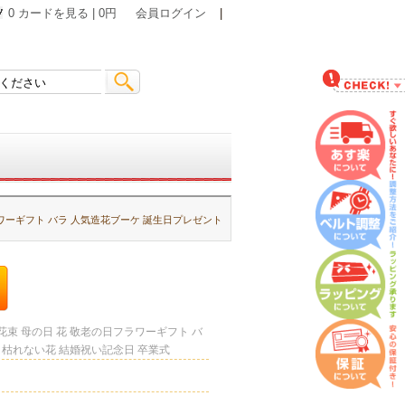
0 カードを見る | 0円
会員ログイン
|
ワーギフト バラ 人気造花ブーケ 誕生日プレゼント
束 母の日 花 敬老の日フラワーギフト バ
 枯れない花 結婚祝い記念日 卒業式