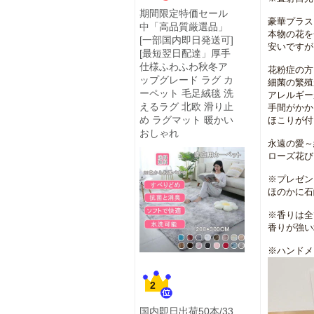
期間限定特価セール
豪華プラス・
中「高品質厳選品」
本物の花を
[一部国内即日発送可]
安いですが
[最短翌日配達」厚手
仕様ふわふわ秋冬ア
花粉症の方に
ップグレード ラグ カ
細菌の繁殖
ーペット 毛足絨毯 洗
アレルギー
えるラグ 北欧 滑り止
手間がかから
め ラグマット 暖かい
ほこりが付
おしゃれ
永遠の愛～
ローズ花び
※プレゼン
ほのかに石
※香りは全
香りが強い
※ハンドメ
2
国内即日出荷50本/33