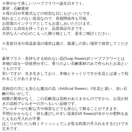
※華やかで美しいソープフラワー誕生日ギフト。
素材：石鹸素材
※母の日や卒業式などの特別な日にもぴったりです。
枯れることのない造花なので、長期間保存も可能。
お部屋のインテリアとしてもお楽しみいただけます。
品質にも自信を持っており、品質保証付きです。
大切な人への心のこもった贈り物として、是非ご検討ください。
※直射日光や高温多湿の場所は避け、風通しの良い場所で保管してくださ
い。
豪華プラス・長持ちする枯れない花(Soap flowers)//ソープフラワーとは
本物の花を一切使用せずに、香りのよい石鹸素材のみで作られたお花とい
うものです。
安いですが、生き生きしており、本物とそっくりですが生花とは違って枯
れることがありません。
花粉症の方にも安心な魔法の花（Artificial flowers）//生花と違い、淡い石
鹸の匂いがして、
細菌の繁殖がなく、この石鹸花は花粉がありませんのですから、お花が好
きの花粉アレルギーの方へもいい品物です。
アレルギーが心配な方や病室などでも安心して飾ることができます。
手間がかからなく・持ち運びしやすい花束(Gift flowes)//水やりや肥料をあ
たえるお手入れが不要、
ほこりが付いたら軽くティッシュでふき取る程度の手入れをするだけで大
丈夫です。