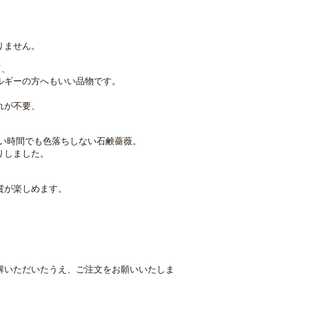
りません。
て、
ルギーの方へもいい品物です。
入れが不要、
の長い時間でも色落ちしない石鹸薔薇。
りしました。
賞が楽しめます。
解いただいたうえ、ご注文をお願いいたしま