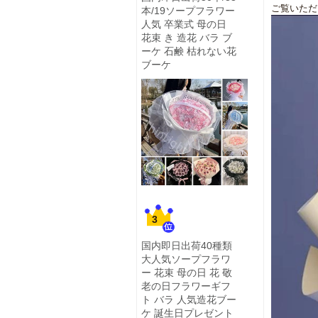
ご覧いただ
本/19ソープフラワー
人気 卒業式 母の日
花束 き 造花 バラ ブ
ーケ 石鹸 枯れない花
ブーケ
3
国内即日出荷40種類
大人気ソープフラワ
ー 花束 母の日 花 敬
老の日フラワーギフ
ト バラ 人気造花ブー
ケ 誕生日プレゼント