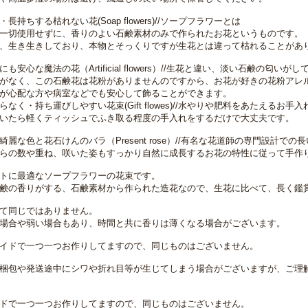
長持ちする枯れない花(Soap flowers)//ソープフラワーとは
一切使用せずに、香りのよい石鹸素材のみで作られたお花というものです。
、生き生きしており、本物とそっくりですが生花とは違って枯れることがあ
も安心な魔法の花（Artificial flowers）//生花と違い、淡い石鹸の匂いがし
がなく、この石鹸花は花粉がありませんのですから、お花が好きの花粉アレ
が心配な方や病室などでも安心して飾ることができます。
なく・持ち運びしやすい花束(Gift flowes)//水やりや肥料をあたえるお手
いたら軽くティッシュでふき取る程度の手入れをするだけで大丈夫です。
綺麗な色と花石けんのバラ（Present rose）//有名な花道師の専門設計で
らの数や重ね、咲いた姿もすっかり自然に成長するお花の特性に従って手作
トに最適なソープフラワーの花束です。
鹸の香りがする、石鹸素材から作られた造花なので、生花に比べて、長く鑑
て同じではありません。
場合や弱い場合もあり、時間と共に香りは薄くなる場合がございます。
イドで一つ一つお作りしてますので、同じものはございません。
梱包や発送途中にシワや折れ目等が生じてしまう場合がございますが、ご理
ドで一つ一つお作りしてますので、同じものはございません。