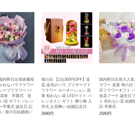
国内即日出荷綺麗母
母の日 【2点300円OFF】造
国内即日出荷大人気
ゃれなバラフラワー
花 金箔のバラ プリザーブド
ラワー 花束 母の日 
ソープフラワー バ
フラワー カーネーション 花
日フラワーギフト バ
 花束 卒業式 造
束 枯れない花 LEDライト バ
造花ブーケ 誕生日
い花 ギフト バレン
レンタイン ギフト 贈り物 入
ト 枯れない花 結婚
ー卒業式 誕生日 記
学式 お見舞い 結婚記念日
日 卒業式
祝い 母の日結婚祝い
2680円
2580円