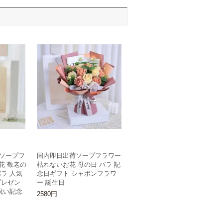
ソープフ
国内即日出荷ソープフラワー
花 敬老の
枯れないお花 母の日 パラ 記
ラ 人気
念日ギフト シャボンフラワ
プレゼン
ー 誕生日
祝い記念
2580円