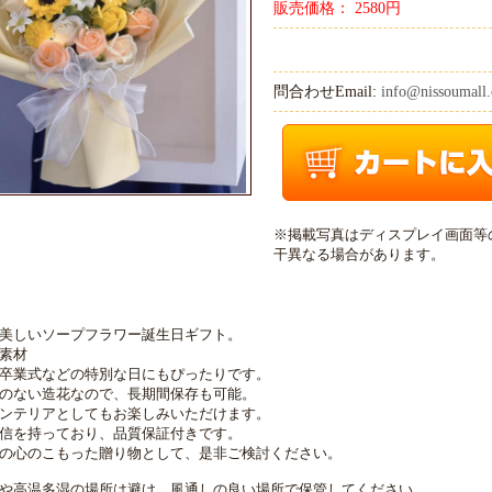
販売価格： 2580円
問合わせEmail:
info@nissoumall.
※掲載写真はディスプレイ画面等
干異なる場合があります。
美しいソープフラワー誕生日ギフト。
素材
卒業式などの特別な日にもぴったりです。
のない造花なので、長期間保存も可能。
ンテリアとしてもお楽しみいただけます。
信を持っており、品質保証付きです。
の心のこもった贈り物として、是非ご検討ください。
や高温多湿の場所は避け、風通しの良い場所で保管してください。