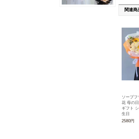
関連商
ソープフ
花 母の日
ギフト 
生日
2580円