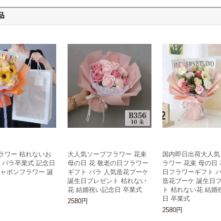
品
ラワー 枯れないお
大人気ソープフラワー 花束
国内即日出荷大人気
 パラ卒業式 記念日
母の日 花 敬老の日フラワー
ラワー 花束 母の日 
シャボンフラワー 誕
ギフト バラ 人気造花ブーケ
日フラワーギフト バ
誕生日プレゼント 枯れない
造花ブーケ 誕生日
花 結婚祝い記念日 卒業式
ト 枯れない花 結婚
日 卒業式
2580円
2580円