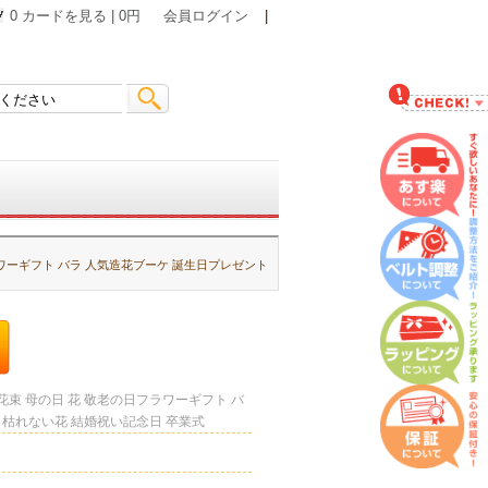
0 カードを見る | 0円
会員ログイン
|
ワーギフト バラ 人気造花ブーケ 誕生日プレゼント
束 母の日 花 敬老の日フラワーギフト バ
 枯れない花 結婚祝い記念日 卒業式