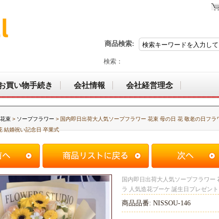
商品検索:
検索：
お買い物手続き
会社情報
会社経営理念
花束
>
ソープフラワー
> 国内即日出荷大人気ソープフラワー 花束 母の日 花 敬老の日フラ
花 結婚祝い記念日 卒業式
国内即日出荷大人気ソープフラワー 花
ラ 人気造花ブーケ 誕生日プレゼント
商品品番: NISSOU-146