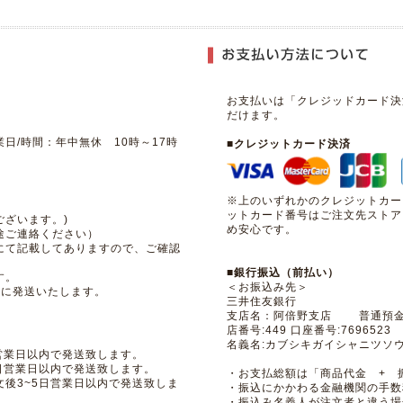
お支払いは「クレジッドカード決
だけます。
日/時間：年中無休 10時～17時
■クレジットカード決済
※上のいずれかのクレジットカー
ットカード番号はご注文先ストア
ざいます。)
め安心です。
途ご連絡ください）
にて記載してありますので、ご確認
■銀行振込（前払い）
す。
＜お振込み先＞
内に発送いたします。
三井住友銀行
支店名：阿倍野支店 普通
店番号:449 口座番号:7696523
名義名:カブシキガイシャニツソ
営業日以内で発送致します。
日営業日以内で発送致します。
・お支払総額は「商品代金 + 
後3~5日営業日以内で発送致しま
・振込にかかわる金融機関の手数
・振込み名義人が注文者と違う場