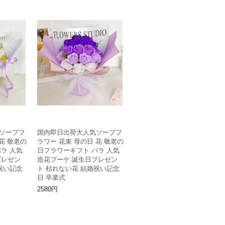
ソープフ
国内即日出荷大人気ソープフ
花 敬老の
ラワー 花束 母の日 花 敬老の
ラ 人気
日フラワーギフト バラ 人気
プレゼン
造花ブーケ 誕生日プレゼン
祝い記念
ト 枯れない花 結婚祝い記念
日 卒業式
2580円