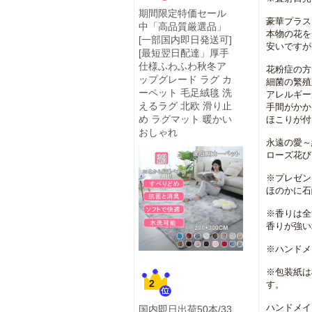
期間限定特価セール
豪華プラス・
中「高品質厳選品」
本物の花を
[一部国内即日発送可]
安いですが
[最短翌日配達」厚手
仕様ふわふわ秋冬ア
花粉症の方に
ップグレード ラグ カ
細菌の繁殖
ーペット 毛足絨毯 洗
アレルギー
えるラグ 北欧 滑り止
手間がかから
め ラグマット 暖かい
ほこりが付
おしゃれ
永遠の愛～
ローズ花び
※プレゼン
ほのかに石
※香りは全
香りが強い
※ハンドメ
※包装紙は
2
す。
ハンドメイ
国内即日出荷50本/33