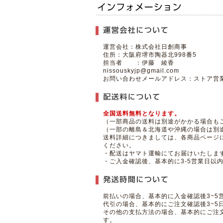
運営会社：株式会社日創商事
住所：大阪府堺市陶器北998番5
担当者 ：伊藤 綾香
nissouskyjp@gmail.com
お問い合わせメールアドレス：ストア営業
全国送料無料となります。
（一部商品の送料は別途がかかる場合もご
（一部の離島＆北海道や沖縄の場合は別
送料詳細につきましては、各商品ページ
ください。
・配送はヤマト運輸にてお届けいたしま
・ご入金確認後、基本的に3-5営業日以
前払いの場合、基本的に入金確認後3~5
代引の場合、基本的にご注文確認後3~5
その他の支払方法の場合、基本的にご注文
す。