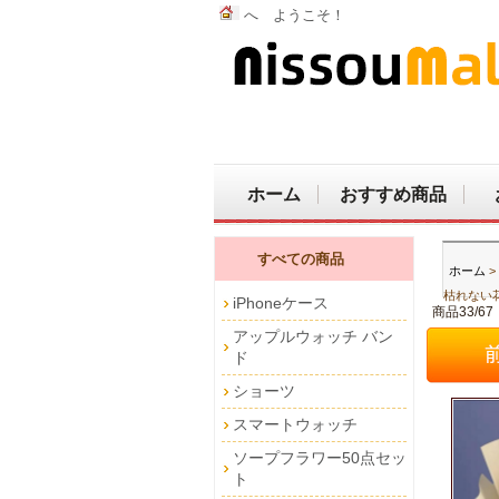
へ ようこそ！
ホーム
おすすめ商品
すべての商品
ホーム
>
枯れない
iPhoneケース
商品33/67
アップルウォッチ バン
ド
ショーツ
スマートウォッチ
ソープフラワー50点セッ
ト