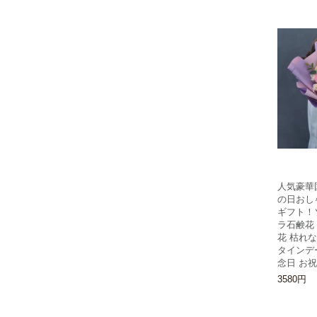
人気豪華
の日おし
ギフト！
ラ石鹸花
花 枯れな
タインデ
念日 お
3580円