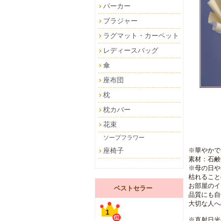
パーカー
ブラジャー
ラグマット・カーペット
レディースバッグ
傘
座布団
枕
枕カバー
花束
ソープフラワー
※華やかで
座椅子
素材：石鹸
※母の日や
枯れること
お部屋のイ
ベストセラー
品質にも自
大切な人へ
1
※直射日光