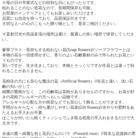
※母の日や卒業式などの特別な日にもぴったりです。
枯れることのない造花なので、長期間保存も可能。
お部屋のインテリアとしてもお楽しみいただけます。
品質にも自信を持っており、品質保証付きです。
大切な人への心のこもった贈り物として、是非ご検討ください。
※直射日光や高温多湿の場所は避け、風通しの良い場所で保管してくださ
い。
豪華プラス・長持ちする枯れない花(Soap flowers)//ソープフラワーとは
本物の花を一切使用せずに、香りのよい石鹸素材のみで作られたお花とい
うものです。
安いですが、生き生きしており、本物とそっくりですが生花とは違って枯
れることがありません。
花粉症の方にも安心な魔法の花（Artificial flowers）//生花と違い、淡い石
鹸の匂いがして、
細菌の繁殖がなく、この石鹸花は花粉がありませんのですから、お花が好
きの花粉アレルギーの方へもいい品物です。
アレルギーが心配な方や病室などでも安心して飾ることができます。
手間がかからなく・持ち運びしやすい花束(Gift flowes)//水やりや肥料をあ
たえるお手入れが不要、
ほこりが付いたら軽くティッシュでふき取る程度の手入れをするだけで大
丈夫です。
永遠の愛～綺麗な色と花石けんのバラ（Present rose）//有名な花道師の専