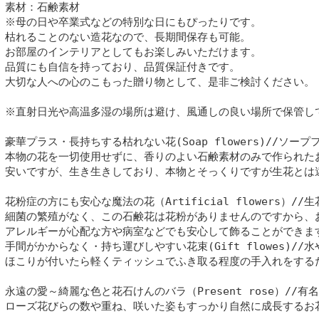
素材：石鹸素材

※母の日や卒業式などの特別な日にもぴったりです。
枯れることのない造花なので、長期間保存も可能。
お部屋のインテリアとしてもお楽しみいただけます。
品質にも自信を持っており、品質保証付きです。
大切な人への心のこもった贈り物として、是非ご検討ください。

※直射日光や高温多湿の場所は避け、風通しの良い場所で保管して
豪華プラス・長持ちする枯れない花(Soap flowers)//ソー
本物の花を一切使用せずに、香りのよい石鹸素材のみで作られた
安いですが、生き生きしており、本物とそっくりですが生花とは違
花粉症の方にも安心な魔法の花（Artificial flowers）
細菌の繁殖がなく、この石鹸花は花粉がありませんのですから、
アレルギーが心配な方や病室などでも安心して飾ることができます
手間がかからなく・持ち運びしやすい花束(Gift flowes)/
ほこりが付いたら軽くティッシュでふき取る程度の手入れをするだ
永遠の愛～綺麗な色と花石けんのバラ（Present rose）/
ローズ花びらの数や重ね、咲いた姿もすっかり自然に成長するお花